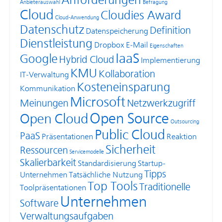
Anforderungen
Anbieterauswahl
Befragung
Cloud
Cloudies Award
Cloud-Anwendung
Datenschutz
Definition
Datenspeicherung
Dienstleistung
Dropbox
E-Mail
Eigenschaften
IaaS
Google
Hybrid Cloud
Implementierung
KMU
Kollaboration
IT-Verwaltung
Kosteneinsparung
Kommunikation
Microsoft
Meinungen
Netzwerkzugriff
Open Source
Open Cloud
Outsourcing
Public Cloud
PaaS
Präsentationen
Reaktion
Sicherheit
Ressourcen
Servicemodelle
Skalierbarkeit
Standardisierung
Startup-
Tipps
Unternehmen
Tatsächliche Nutzung
Top Tools
Traditionelle
Toolpräsentationen
Unternehmen
Software
Verwaltungsaufgaben