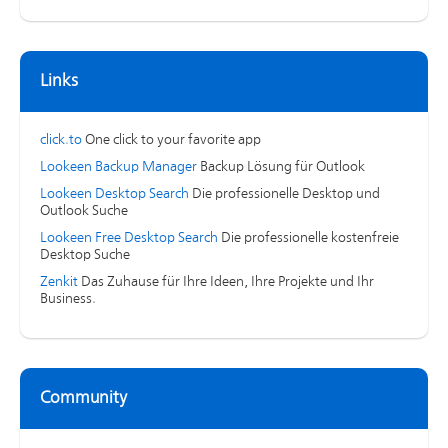
Links
click.to
One click to your favorite app
Lookeen Backup Manager
Backup Lösung für Outlook
Lookeen Desktop Search
Die professionelle Desktop und
Outlook Suche
Lookeen Free Desktop Search
Die professionelle kostenfreie
Desktop Suche
Zenkit
Das Zuhause für Ihre Ideen, Ihre Projekte und Ihr
Business.
Community