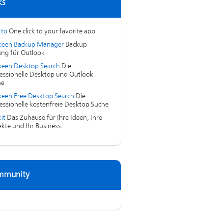
ks
.to
One click to your favorite app
keen Backup Manager
Backup
ng für Outlook
een Desktop Search
Die
essionelle Desktop und Outlook
he
een Free Desktop Search
Die
essionelle kostenfreie Desktop Suche
it
Das Zuhause für Ihre Ideen, Ihre
ekte und Ihr Business.
mmunity