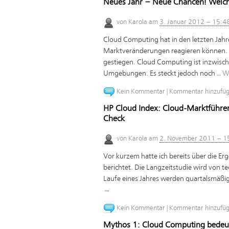
Neues Jahr – Neue Chancen! Welch
von
Karola
am
3. Januar 2012 – 15:4
Cloud Computing hat in den letzten Jah
Marktveränderungen reagieren können. 
gestiegen. Cloud Computing ist inzwische
Umgebungen. Es steckt jedoch noch …
W
Kein Kommentar
|
Kommentar hinzufü
HP Cloud Index: Cloud-Marktführer
Check
von
Karola
am
2. November 2011 – 1
Vor kurzem hatte ich bereits über die Er
berichtet. Die Langzeitstudie wird von 
Laufe eines Jahres werden quartalsmäßi
→
Kein Kommentar
|
Kommentar hinzufü
Mythos 1: Cloud Computing bedeut