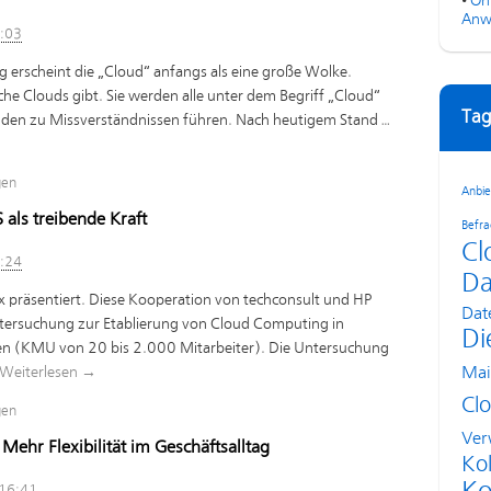
•
On
Anw
2:03
 erscheint die „Cloud“ anfangs als eine große Wolke.
iche Clouds gibt. Sie werden alle unter dem Begriff „Cloud“
Tag
nden zu Missverständnissen führen. Nach heutigem Stand …
gen
Anbie
 als treibende Kraft
Befr
Cl
0:24
Da
 präsentiert. Diese Kooperation von techconsult und HP
Dat
tersuchung zur Etablierung von Cloud Computing in
Di
n (KMU von 20 bis 2.000 Mitarbeiter). Die Untersuchung
Weiterlesen
→
Mai
Cl
gen
Ver
Mehr Flexibilität im Geschäftsalltag
Kol
 16:41