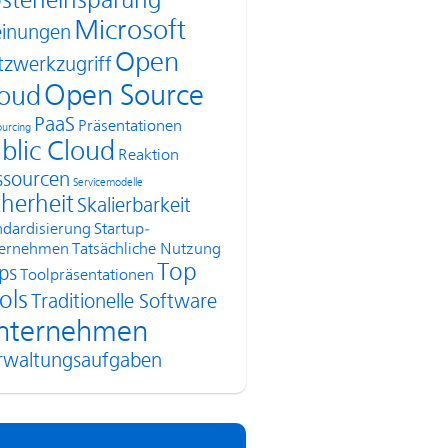
steneinsparung
Microsoft
inungen
Open
tzwerkzugriff
Open Source
oud
PaaS
Präsentationen
urcing
blic Cloud
Reaktion
ssourcen
Servicemodelle
cherheit
Skalierbarkeit
ndardisierung
Startup-
ernehmen
Tatsächliche Nutzung
Top
ps
Toolpräsentationen
ols
Traditionelle Software
nternehmen
rwaltungsaufgaben