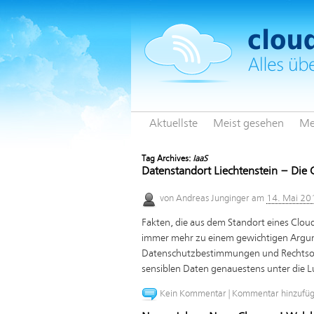
Aktuellste
Meist gesehen
Me
Tag Archives:
IaaS
Datenstandort Liechtenstein – Die
von
Andreas Junginger
am
14. Mai 20
Fakten, die aus dem Standort eines Clo
immer mehr zu einem gewichtigen Argume
Datenschutzbestimmungen und Rechtsor
sensiblen Daten genauestens unter die 
Kein Kommentar
|
Kommentar hinzufü