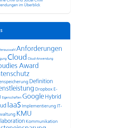
line CRM und Social CRM
endungen im Überblick
s
Anforderungen
terauswahl
Cloud
agung
Cloud-Anwendung
oudies Award
tenschutz
Definition
enspeicherung
enstleistung
Dropbox
E-
Google
Hybrid
l
Eigenschaften
IaaS
oud
Implementierung
IT-
KMU
waltung
laboration
Kommunikation