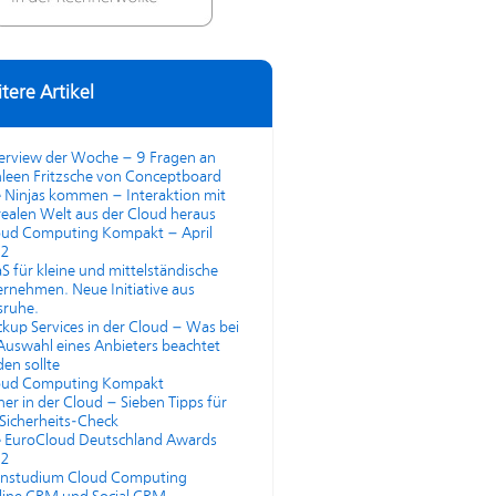
tere Artikel
terview der Woche – 9 Fragen an
leen Fritzsche von Conceptboard
 Ninjas kommen – Interaktion mit
realen Welt aus der Cloud heraus
oud Computing Kompakt – April
2
S für kleine und mittelständische
rnehmen. Neue Initiative aus
sruhe.
kup Services in der Cloud – Was bei
Auswahl eines Anbieters beachtet
en sollte
oud Computing Kompakt
her in der Cloud – Sieben Tipps für
Sicherheits-Check
e EuroCloud Deutschland Awards
2
rnstudium Cloud Computing