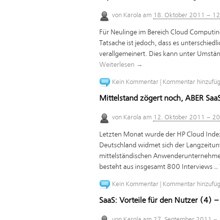
von
Karola
am
18. Oktober 2011 – 1
Für Neulinge im Bereich Cloud Computing
Tatsache ist jedoch, dass es unterschiedl
verallgemeinert. Dies kann unter Umstä
Weiterlesen
→
Kein Kommentar
|
Kommentar hinzufü
Mittelstand zögert noch, ABER SaaS
von
Karola
am
12. Oktober 2011 – 2
Letzten Monat wurde der HP Cloud Index
Deutschland widmet sich der Langzeitun
mittelständischen Anwenderunternehme
besteht aus insgesamt 800 Interviews …
Kein Kommentar
|
Kommentar hinzufü
SaaS: Vorteile für den Nutzer (4) – 
von
Karola
am
27. September 2011 –