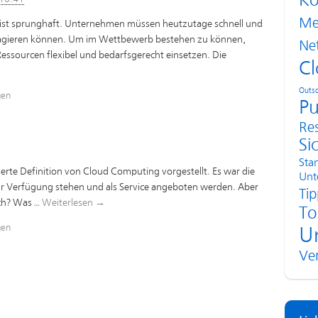
Ko
Me
 ist sprunghaft. Unternehmen müssen heutzutage schnell und
eagieren können. Um im Wettbewerb bestehen zu können,
Ne
-Ressourcen flexibel und bedarfsgerecht einsetzen. Die
Cl
Outso
gen
Pu
Re
Si
Sta
itierte Definition von Cloud Computing vorgestellt. Es war die
Unt
ur Verfügung stehen und als Service angeboten werden. Aber
Tip
ch? Was …
Weiterlesen
→
To
gen
U
Ve