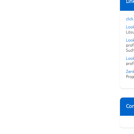
Lin
click
Loo
Lösu
Look
prof
Suc
Look
prof
Zenk
Proj
Co