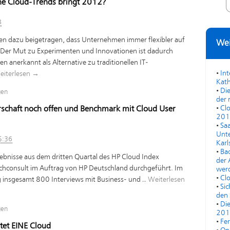
e Cloud-Trends bringt 2012?
8
ren dazu beigetragen, dass Unternehmen immer flexibler auf
Wei
Der Mut zu Experimenten und Innovationen ist dadurch
n anerkannt als Alternative zu traditionellen IT-
•
In
eiterlesen
→
Kath
•
Die
gen
der 
•
Cl
schaft noch offen und Benchmark mit Cloud User
201
•
Saa
Unte
5:36
Karl
•
Bac
gebnisse aus dem dritten Quartal des HP Cloud Index
der 
techconsult im Auftrag von HP Deutschland durchgeführt. Im
werd
•
Cl
g insgesamt 800 Interviews mit Business- und …
Weiterlesen
•
Sic
den 
•
Di
gen
201
•
Fe
et EINE Cloud