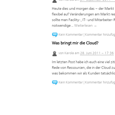
Heute dies und morgen das – der Markt
flexibel auf Veränderungen am Markt r
sollte man Facility-, IT- und Mitarbeiter
notwendige …
Weiterlesen
→
Kein Kommentar
|
Kommentar hinzufü
Was bringt mir die Cloud?
von
Karola
am
28. Juni 2011 – 17:36
Im letzten Post habe ich euch eine viel z
Rede von Ressourcen, die in der Cloud z
was bekommen wir als Kunden tatsächli
Kein Kommentar
|
Kommentar hinzufü