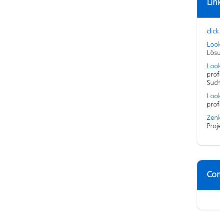
Lin
click
Loo
Lösu
Look
prof
Suc
Look
prof
Zenk
Proj
Co