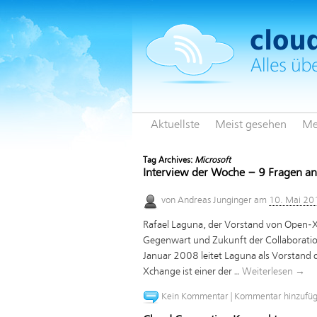
Aktuellste
Meist gesehen
Me
Tag Archives:
Microsoft
Interview der Woche – 9 Fragen a
von
Andreas Junginger
am
10. Mai 20
Rafael Laguna, der Vorstand von Open-X
Gegenwart und Zukunft der Collaborat
Januar 2008 leitet Laguna als Vorstand
Xchange ist einer der …
Weiterlesen
→
Kein Kommentar
|
Kommentar hinzufü