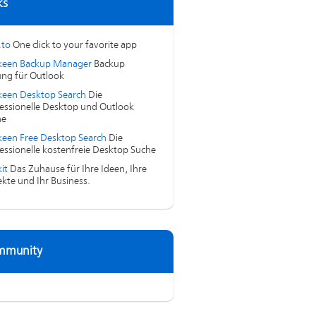
ks
.to
One click to your favorite app
keen Backup Manager
Backup
ng für Outlook
een Desktop Search
Die
essionelle Desktop und Outlook
he
een Free Desktop Search
Die
essionelle kostenfreie Desktop Suche
it
Das Zuhause für Ihre Ideen, Ihre
ekte und Ihr Business.
mmunity