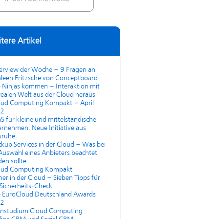
tere Artikel
terview der Woche – 9 Fragen an
leen Fritzsche von Conceptboard
 Ninjas kommen – Interaktion mit
realen Welt aus der Cloud heraus
oud Computing Kompakt – April
2
S für kleine und mittelständische
rnehmen. Neue Initiative aus
sruhe.
kup Services in der Cloud – Was bei
Auswahl eines Anbieters beachtet
en sollte
oud Computing Kompakt
her in der Cloud – Sieben Tipps für
Sicherheits-Check
e EuroCloud Deutschland Awards
2
rnstudium Cloud Computing