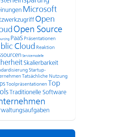
steneinsparung
Microsoft
inungen
Open
tzwerkzugriff
Open Source
oud
PaaS
Präsentationen
urcing
blic Cloud
Reaktion
ssourcen
Servicemodelle
cherheit
Skalierbarkeit
ndardisierung
Startup-
ernehmen
Tatsächliche Nutzung
Top
ps
Toolpräsentationen
ols
Traditionelle Software
nternehmen
rwaltungsaufgaben