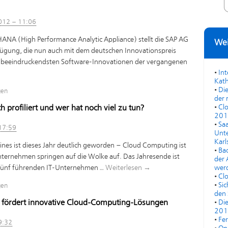
012 – 11:06
ANA (High Performance Analytic Appliance) stellt die SAP AG
Wei
ügung, die nun auch mit dem deutschen Innovationspreis
r beeindruckendsten Software-Innovationen der vergangenen
•
In
Kath
•
Die
gen
der 
•
Cl
h profiliert und wer hat noch viel zu tun?
201
•
Saa
17:59
Unte
Karl
ines ist dieses Jahr deutlich geworden – Cloud Computing ist
•
Bac
ternehmen springen auf die Wolke auf. Das Jahresende ist
der 
r fünf führenden IT-Unternehmen …
Weiterlesen
→
werd
•
Cl
•
Sic
gen
den 
t fördert innovative Cloud-Computing-Lösungen
•
Di
201
•
Fe
9:32