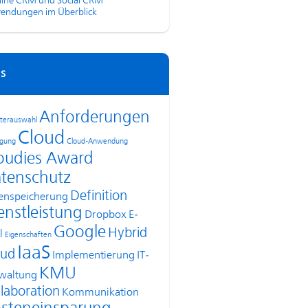
line CRM und Social CRM
endungen im Überblick
s
Anforderungen
terauswahl
Cloud
agung
Cloud-Anwendung
oudies Award
tenschutz
Definition
enspeicherung
enstleistung
Dropbox
E-
Google
Hybrid
l
Eigenschaften
IaaS
oud
Implementierung
IT-
KMU
waltung
laboration
Kommunikation