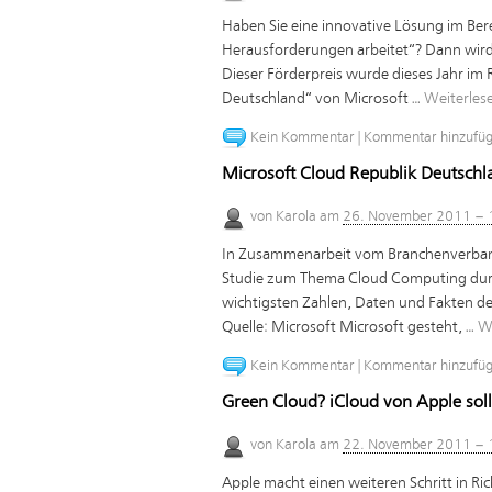
Haben Sie eine innovative Lösung im Bere
Herausforderungen arbeitet“? Dann wird
Dieser Förderpreis wurde dieses Jahr im
Deutschland“ von Microsoft …
Weiterles
Kein Kommentar
|
Kommentar hinzufü
Microsoft Cloud Republik Deutschl
von
Karola
am
26. November 2011 – 
In Zusammenarbeit vom Branchenverban
Studie zum Thema Cloud Computing durch
wichtigsten Zahlen, Daten und Fakten de
Quelle: Microsoft Microsoft gesteht, …
W
Kein Kommentar
|
Kommentar hinzufü
Green Cloud? iCloud von Apple sol
von
Karola
am
22. November 2011 – 
Apple macht einen weiteren Schritt in R