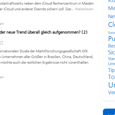
Ko
s Solarkraftwerks neben dem iCloud Rechenzentrum in Maiden
Me
er iCloud und anderer Dienste sichern soll. Das …
Weiterlesen
Ne
Cl
gen
der neue Trend überall gleich aufgenommen? (2)
Outso
Pu
27
Re
ternationalen Studie der Marktforschungsgesellschaft GfK
Si
n Unternehmen aller Größen in Brasilien, China, Deutschland,
Sta
möchte euch die restlichen Ergebnisse nicht vorenthalten.
Unt
Tip
To
gen
U
Ve