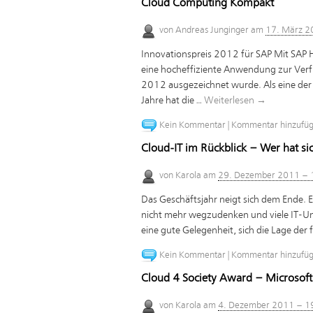
Cloud Computing Kompakt
von
Andreas Junginger
am
17. März 2
Innovationspreis 2012 für SAP Mit SAP H
eine hocheffiziente Anwendung zur Verf
2012 ausgezeichnet wurde. Als eine de
Jahre hat die …
Weiterlesen
→
Kein Kommentar
|
Kommentar hinzufü
Cloud-IT im Rückblick – Wer hat sic
von
Karola
am
29. Dezember 2011 – 
Das Geschäftsjahr neigt sich dem Ende. E
nicht mehr wegzudenken und viele IT-Un
eine gute Gelegenheit, sich die Lage de
Kein Kommentar
|
Kommentar hinzufü
Cloud 4 Society Award – Microsof
von
Karola
am
4. Dezember 2011 – 1