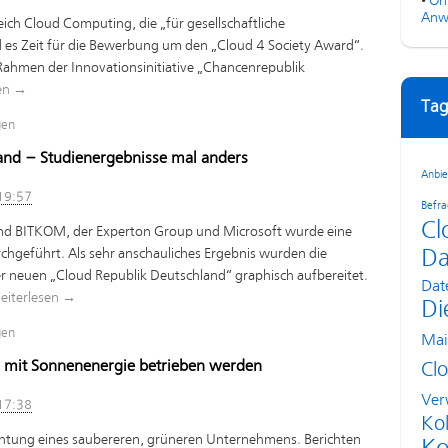
•
On
Anw
ich Cloud Computing, die „für gesellschaftliche
 es Zeit für die Bewerbung um den „Cloud 4 Society Award“.
 Rahmen der Innovationsinitiative „Chancenrepublik
en
→
Tag
gen
and – Studienergebnisse mal anders
Anbie
19:57
Befr
Cl
d BITKOM, der Experton Group und Microsoft wurde eine
geführt. Als sehr anschauliches Ergebnis wurden die
Da
r neuen „Cloud Republik Deutschland“ graphisch aufbereitet.
Dat
eiterlesen
→
Di
gen
Mai
l mit Sonnenenergie betrieben werden
Cl
Ver
17:38
Kol
ichtung eines saubereren, grüneren Unternehmens. Berichten