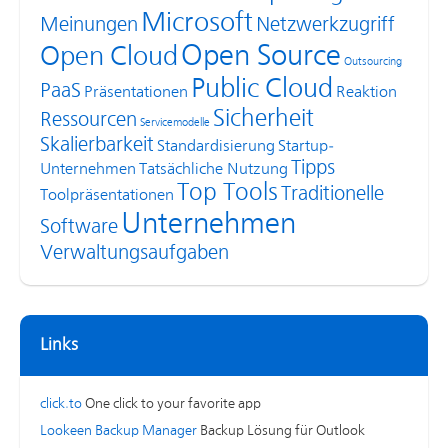
Microsoft
Meinungen
Netzwerkzugriff
Open Source
Open Cloud
Outsourcing
Public Cloud
PaaS
Präsentationen
Reaktion
Sicherheit
Ressourcen
Servicemodelle
Skalierbarkeit
Standardisierung
Startup-
Tipps
Unternehmen
Tatsächliche Nutzung
Top Tools
Traditionelle
Toolpräsentationen
Unternehmen
Software
Verwaltungsaufgaben
Links
click.to
One click to your favorite app
Lookeen Backup Manager
Backup Lösung für Outlook