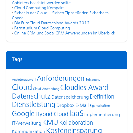
Anbieters beachtet werden sollte
•
Cloud Computing Kompakt
•
Sicher in der Cloud – Sieben Tipps für den Sicherheits-
Check
•
Die EuroCloud Deutschland Awards 2012
•
Fernstudium Cloud Computing
•
Online CRM und Social CRM Anwendungen im Überblick
Tags
Anforderungen
Anbieterauswahl
Befragung
Cloud
Cloudies Award
Cloud-Anwendung
Datenschutz
Definition
Datenspeicherung
Dienstleistung
Dropbox
E-Mail
Eigenschaften
IaaS
Google
Hybrid Cloud
Implementierung
KMU
Kollaboration
IT-Verwaltung
Kosteneinsparung
Kommunikation