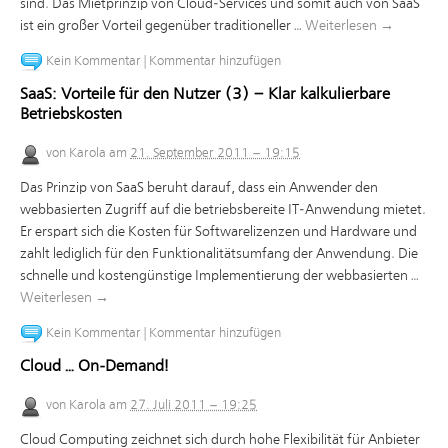
sind. Das Mietprinzip von Cloud-Services und somit auch von SaaS
ist ein großer Vorteil gegenüber traditioneller …
Weiterlesen
→
Kein Kommentar
|
Kommentar hinzufügen
SaaS: Vorteile für den Nutzer (3) – Klar kalkulierbare
Betriebskosten
von
Karola
am
21. September 2011 – 19:15
Das Prinzip von SaaS beruht darauf, dass ein Anwender den
webbasierten Zugriff auf die betriebsbereite IT-Anwendung mietet.
Er erspart sich die Kosten für Softwarelizenzen und Hardware und
zahlt lediglich für den Funktionalitätsumfang der Anwendung. Die
schnelle und kostengünstige Implementierung der webbasierten …
Weiterlesen
→
Kein Kommentar
|
Kommentar hinzufügen
Cloud … On-Demand!
von
Karola
am
27. Juli 2011 – 19:25
Cloud Computing zeichnet sich durch hohe Flexibilität für Anbieter