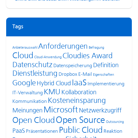
Tags
Anforderungen
Anbieterauswahl
Befragung
Cloud
Cloudies Award
Cloud-Anwendung
Datenschutz
Definition
Datenspeicherung
Dienstleistung
Dropbox
E-Mail
Eigenschaften
IaaS
Google
Hybrid Cloud
Implementierung
KMU
Kollaboration
IT-Verwaltung
Kosteneinsparung
Kommunikation
Microsoft
Meinungen
Netzwerkzugriff
Open Source
Open Cloud
Outsourcing
Public Cloud
PaaS
Präsentationen
Reaktion