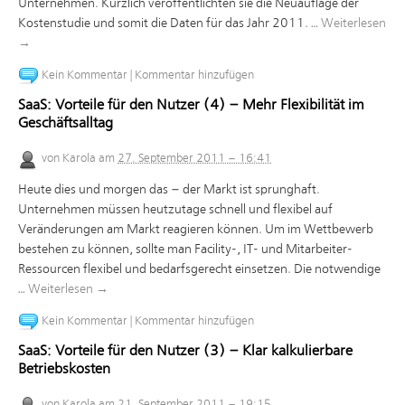
Unternehmen. Kürzlich veröffentlichten sie die Neuauflage der
Kostenstudie und somit die Daten für das Jahr 2011. …
Weiterlesen
→
Kein Kommentar
|
Kommentar hinzufügen
SaaS: Vorteile für den Nutzer (4) – Mehr Flexibilität im
Geschäftsalltag
von
Karola
am
27. September 2011 – 16:41
Heute dies und morgen das – der Markt ist sprunghaft.
Unternehmen müssen heutzutage schnell und flexibel auf
Veränderungen am Markt reagieren können. Um im Wettbewerb
bestehen zu können, sollte man Facility-, IT- und Mitarbeiter-
Ressourcen flexibel und bedarfsgerecht einsetzen. Die notwendige
…
Weiterlesen
→
Kein Kommentar
|
Kommentar hinzufügen
SaaS: Vorteile für den Nutzer (3) – Klar kalkulierbare
Betriebskosten
von
Karola
am
21. September 2011 – 19:15