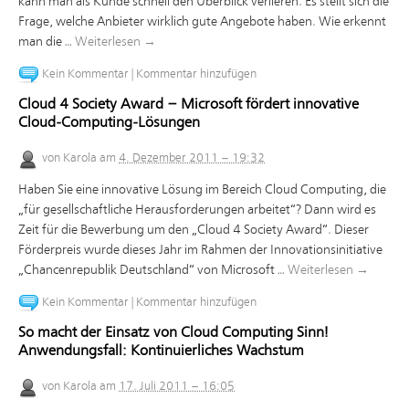
kann man als Kunde schnell den Überblick verlieren. Es stellt sich die
Frage, welche Anbieter wirklich gute Angebote haben. Wie erkennt
man die …
Weiterlesen
→
Kein Kommentar
|
Kommentar hinzufügen
Cloud 4 Society Award – Microsoft fördert innovative
Cloud-Computing-Lösungen
von
Karola
am
4. Dezember 2011 – 19:32
Haben Sie eine innovative Lösung im Bereich Cloud Computing, die
„für gesellschaftliche Herausforderungen arbeitet“? Dann wird es
Zeit für die Bewerbung um den „Cloud 4 Society Award“. Dieser
Förderpreis wurde dieses Jahr im Rahmen der Innovationsinitiative
„Chancenrepublik Deutschland“ von Microsoft …
Weiterlesen
→
Kein Kommentar
|
Kommentar hinzufügen
So macht der Einsatz von Cloud Computing Sinn!
Anwendungsfall: Kontinuierliches Wachstum
von
Karola
am
17. Juli 2011 – 16:05