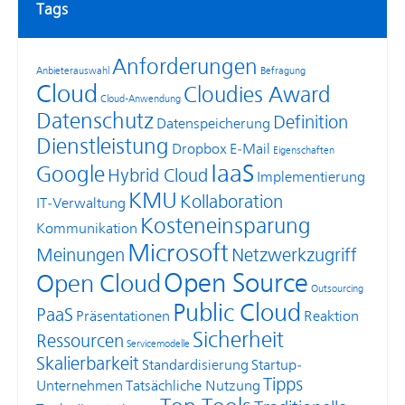
Tags
Anforderungen
Anbieterauswahl
Befragung
Cloud
Cloudies Award
Cloud-Anwendung
Datenschutz
Definition
Datenspeicherung
Dienstleistung
Dropbox
E-Mail
Eigenschaften
IaaS
Google
Hybrid Cloud
Implementierung
KMU
Kollaboration
IT-Verwaltung
Kosteneinsparung
Kommunikation
Microsoft
Meinungen
Netzwerkzugriff
Open Source
Open Cloud
Outsourcing
Public Cloud
PaaS
Präsentationen
Reaktion
Sicherheit
Ressourcen
Servicemodelle
Skalierbarkeit
Standardisierung
Startup-
Tipps
Unternehmen
Tatsächliche Nutzung