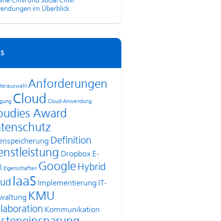
line CRM und Social CRM
endungen im Überblick
s
Anforderungen
terauswahl
Cloud
agung
Cloud-Anwendung
oudies Award
tenschutz
Definition
enspeicherung
enstleistung
Dropbox
E-
Google
Hybrid
l
Eigenschaften
IaaS
oud
Implementierung
IT-
KMU
waltung
laboration
Kommunikation