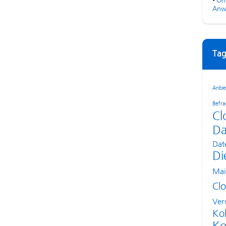
•
On
Anw
Tag
Anbie
Befr
Cl
Da
Dat
Di
Mai
Cl
Ver
Kol