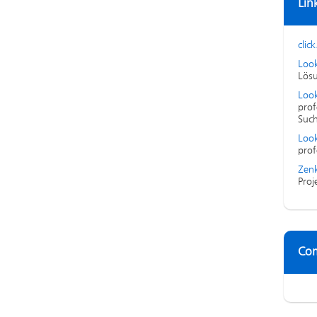
Lin
click
Loo
Lösu
Look
prof
Suc
Look
prof
Zenk
Proj
Co