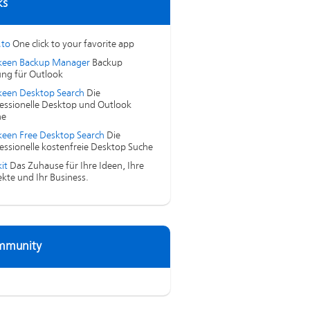
ks
.to
One click to your favorite app
keen Backup Manager
Backup
ng für Outlook
een Desktop Search
Die
essionelle Desktop und Outlook
he
een Free Desktop Search
Die
essionelle kostenfreie Desktop Suche
it
Das Zuhause für Ihre Ideen, Ihre
ekte und Ihr Business.
mmunity