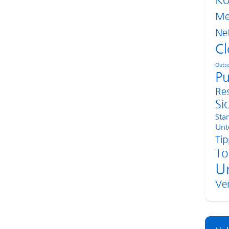
Ko
Me
Ne
Cl
Outso
Pu
Re
Si
Sta
Unt
Tip
To
U
Ve