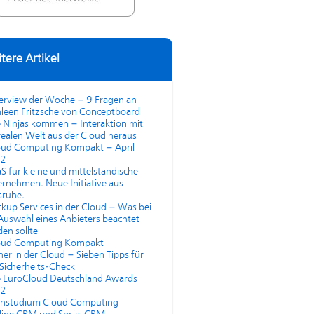
tere Artikel
terview der Woche – 9 Fragen an
leen Fritzsche von Conceptboard
 Ninjas kommen – Interaktion mit
realen Welt aus der Cloud heraus
oud Computing Kompakt – April
2
S für kleine und mittelständische
rnehmen. Neue Initiative aus
sruhe.
kup Services in der Cloud – Was bei
Auswahl eines Anbieters beachtet
en sollte
oud Computing Kompakt
her in der Cloud – Sieben Tipps für
Sicherheits-Check
e EuroCloud Deutschland Awards
2
rnstudium Cloud Computing