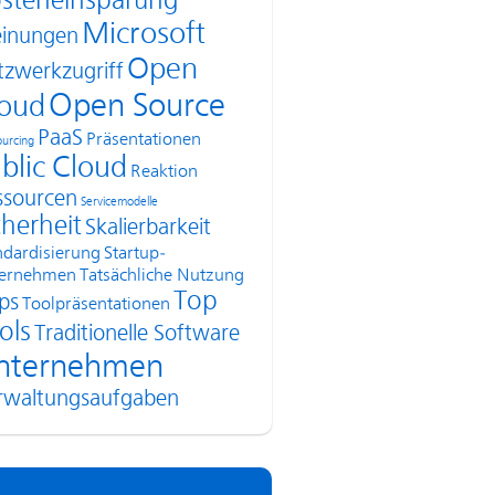
steneinsparung
Microsoft
inungen
Open
tzwerkzugriff
Open Source
oud
PaaS
Präsentationen
urcing
blic Cloud
Reaktion
ssourcen
Servicemodelle
cherheit
Skalierbarkeit
ndardisierung
Startup-
ernehmen
Tatsächliche Nutzung
Top
ps
Toolpräsentationen
ols
Traditionelle Software
nternehmen
rwaltungsaufgaben