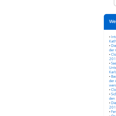
Wei
•
In
Kath
•
Die
der 
•
Cl
201
•
Saa
Unte
Karl
•
Bac
der 
werd
•
Cl
•
Sic
den 
•
Di
201
•
Fe