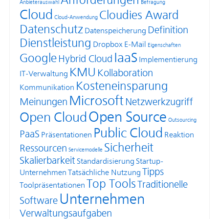
Anforderungen
Anbieterauswahl
Befragung
Cloud
Cloudies Award
Cloud-Anwendung
Datenschutz
Definition
Datenspeicherung
Dienstleistung
Dropbox
E-Mail
Eigenschaften
IaaS
Google
Hybrid Cloud
Implementierung
KMU
Kollaboration
IT-Verwaltung
Kosteneinsparung
Kommunikation
Microsoft
Meinungen
Netzwerkzugriff
Open Source
Open Cloud
Outsourcing
Public Cloud
PaaS
Präsentationen
Reaktion
Sicherheit
Ressourcen
Servicemodelle
Skalierbarkeit
Standardisierung
Startup-
Tipps
Unternehmen
Tatsächliche Nutzung
Top Tools
Traditionelle
Toolpräsentationen
Unternehmen
Software
Verwaltungsaufgaben