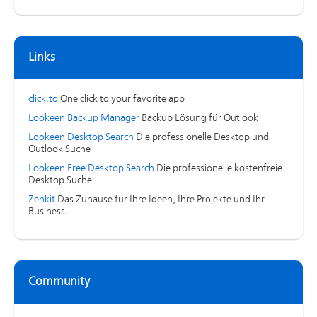
Links
click.to
One click to your favorite app
Lookeen Backup Manager
Backup Lösung für Outlook
Lookeen Desktop Search
Die professionelle Desktop und
Outlook Suche
Lookeen Free Desktop Search
Die professionelle kostenfreie
Desktop Suche
Zenkit
Das Zuhause für Ihre Ideen, Ihre Projekte und Ihr
Business.
Community