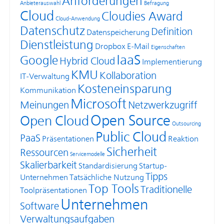
Anforderungen
Anbieterauswahl
Befragung
Cloud
Cloudies Award
Cloud-Anwendung
Datenschutz
Definition
Datenspeicherung
Dienstleistung
Dropbox
E-Mail
Eigenschaften
IaaS
Google
Hybrid Cloud
Implementierung
KMU
Kollaboration
IT-Verwaltung
Kosteneinsparung
Kommunikation
Microsoft
Meinungen
Netzwerkzugriff
Open Source
Open Cloud
Outsourcing
Public Cloud
PaaS
Präsentationen
Reaktion
Sicherheit
Ressourcen
Servicemodelle
Skalierbarkeit
Standardisierung
Startup-
Tipps
Unternehmen
Tatsächliche Nutzung
Top Tools
Traditionelle
Toolpräsentationen
Unternehmen
Software
Verwaltungsaufgaben