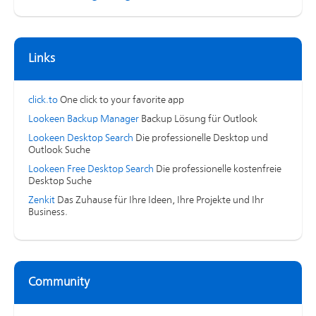
Links
click.to
One click to your favorite app
Lookeen Backup Manager
Backup Lösung für Outlook
Lookeen Desktop Search
Die professionelle Desktop und
Outlook Suche
Lookeen Free Desktop Search
Die professionelle kostenfreie
Desktop Suche
Zenkit
Das Zuhause für Ihre Ideen, Ihre Projekte und Ihr
Business.
Community