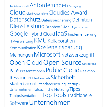
Anforderungen
Anbieterauswahl
Befragung
Cloud
Cloudies Award
Cloud-Anwendung
Datenschutz
Definition
Datenspeicherung
Dienstleistung
Dropbox
E-Mail
Eigenschaften
IaaS
Google
Hybrid Cloud
Implementierung
KMU
Kollaboration
IT-Verwaltung
Kosteneinsparung
Kommunikation
Microsoft
Meinungen
Netzwerkzugriff
Open Source
Open Cloud
Outsourcing
Public Cloud
PaaS
Präsentationen
Reaktion
Sicherheit
Ressourcen
Servicemodelle
Skalierbarkeit
Standardisierung
Startup-
Tipps
Unternehmen
Tatsächliche Nutzung
Top Tools
Traditionelle
Toolpräsentationen
Unternehmen
Software