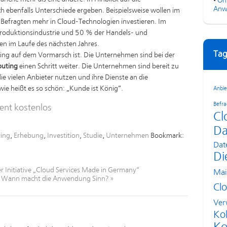
•
On
Anw
h ebenfalls Unterschiede ergeben. Beispielsweise wollen im
r Befragten mehr in Cloud-Technologien investieren. Im
roduktionsindustrie und 50 % der Handels- und
en im Laufe des nächsten Jahres.
Tag
ing auf dem Vormarsch ist. Die Unternehmen sind bei der
puting
einen Schritt weiter. Die Unternehmen sind bereit zu
ie vielen Anbieter nutzen und ihre Dienste an die
 heißt es so schön: „Kunde ist König“.
Anbie
Befr
ent kostenlos
Cl
Da
ing
,
Erhebung
,
Investition
,
Studie
,
Unternehmen
Bookmark:
Dat
Di
r Initiative „Cloud Services Made in Germany“
Mai
 – Wann macht die Anwendung Sinn?
»
Cl
Ver
Kol