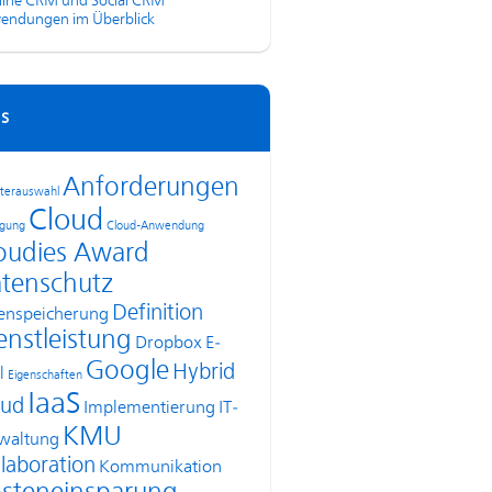
line CRM und Social CRM
endungen im Überblick
s
Anforderungen
terauswahl
Cloud
agung
Cloud-Anwendung
oudies Award
tenschutz
Definition
enspeicherung
enstleistung
Dropbox
E-
Google
Hybrid
l
Eigenschaften
IaaS
oud
Implementierung
IT-
KMU
waltung
laboration
Kommunikation