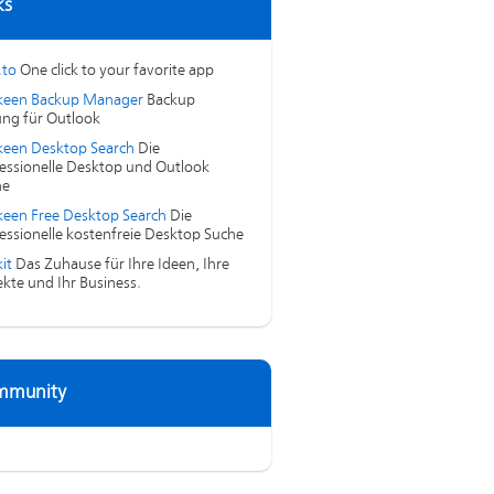
ks
.to
One click to your favorite app
keen Backup Manager
Backup
ng für Outlook
een Desktop Search
Die
essionelle Desktop und Outlook
he
een Free Desktop Search
Die
essionelle kostenfreie Desktop Suche
it
Das Zuhause für Ihre Ideen, Ihre
ekte und Ihr Business.
mmunity