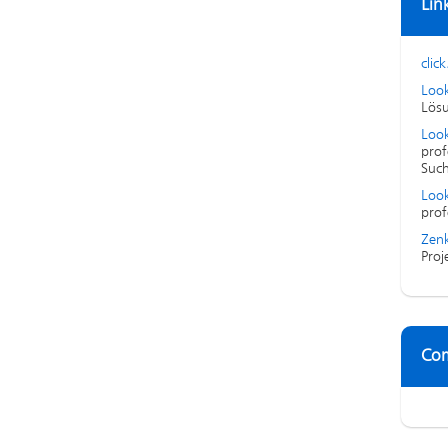
Lin
click
Loo
Lösu
Look
prof
Suc
Look
prof
Zenk
Proj
Co