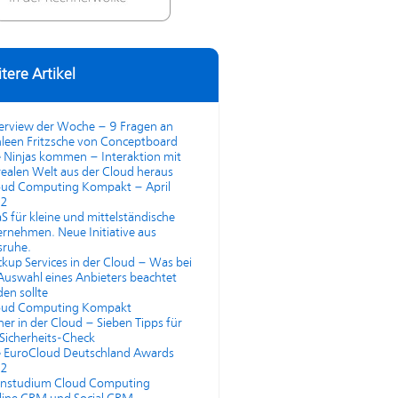
tere Artikel
terview der Woche – 9 Fragen an
leen Fritzsche von Conceptboard
 Ninjas kommen – Interaktion mit
realen Welt aus der Cloud heraus
oud Computing Kompakt – April
2
S für kleine und mittelständische
rnehmen. Neue Initiative aus
sruhe.
kup Services in der Cloud – Was bei
Auswahl eines Anbieters beachtet
en sollte
oud Computing Kompakt
her in der Cloud – Sieben Tipps für
Sicherheits-Check
e EuroCloud Deutschland Awards
2
rnstudium Cloud Computing