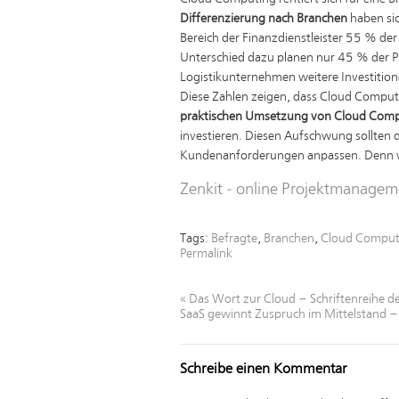
Differenzierung nach Branchen
haben sic
Bereich der Finanzdienstleister 55 % de
Unterschied dazu planen nur 45 % der P
Logistikunternehmen weitere Investition
Diese Zahlen zeigen, dass Cloud Comput
praktischen Umsetzung von Cloud Com
investieren. Diesen Aufschwung sollten d
Kundenanforderungen anpassen. Denn wie
Zenkit - online Projektmanagem
Tags:
Befragte
,
Branchen
,
Cloud Comput
Permalink
«
Das Wort zur Cloud – Schriftenreihe de
SaaS gewinnt Zuspruch im Mittelstand
Schreibe einen Kommentar