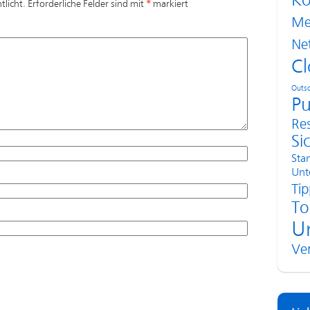
Ko
tlicht.
Erforderliche Felder sind mit
*
markiert
Me
Ne
Cl
Outso
Pu
Re
Si
Sta
Unt
Tip
To
U
Ve