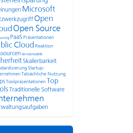
steneinsparung
Microsoft
inungen
Open
tzwerkzugriff
Open Source
oud
PaaS
Präsentationen
urcing
blic Cloud
Reaktion
ssourcen
Servicemodelle
cherheit
Skalierbarkeit
ndardisierung
Startup-
ernehmen
Tatsächliche Nutzung
Top
ps
Toolpräsentationen
ols
Traditionelle Software
nternehmen
rwaltungsaufgaben