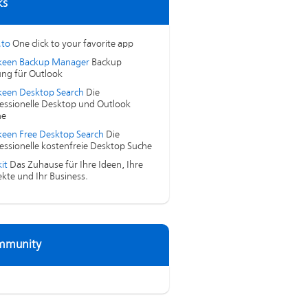
ks
.to
One click to your favorite app
keen Backup Manager
Backup
ng für Outlook
een Desktop Search
Die
essionelle Desktop und Outlook
he
een Free Desktop Search
Die
essionelle kostenfreie Desktop Suche
it
Das Zuhause für Ihre Ideen, Ihre
ekte und Ihr Business.
mmunity