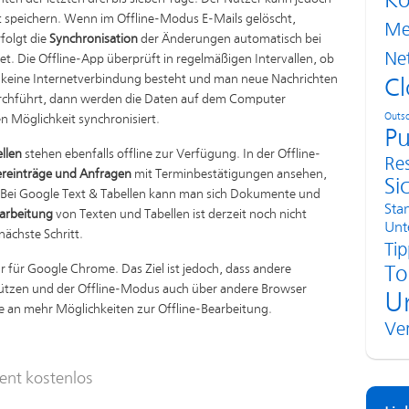
Ko
 speichern. Wenn im Offline-Modus E-Mails gelöscht,
Me
folgt die
Synchronisation
der Änderungen automatisch bei
Ne
t. Die Offline-App überprüft in regelmäßigen Intervallen, ob
n keine Internetverbindung besteht und man neue Nachrichten
Cl
urchführt, dann werden die Daten auf dem Computer
Outso
n Möglichkeit synchronisiert.
Pu
llen
stehen ebenfalls offline zur Verfügung. In der Offline-
Re
reinträge und Anfragen
mit Terminbestätigungen ansehen,
Si
 Bei Google Text & Tabellen kann man sich Dokumente und
Sta
earbeitung
von Texten und Tabellen ist derzeit noch nicht
Unt
nächste Schritt.
Tip
 für Google Chrome. Das Ziel ist jedoch, dass andere
To
tützen und der Offline-Modus auch über andere Browser
U
le an mehr Möglichkeiten zur Offline-Bearbeitung.
Ve
ent kostenlos