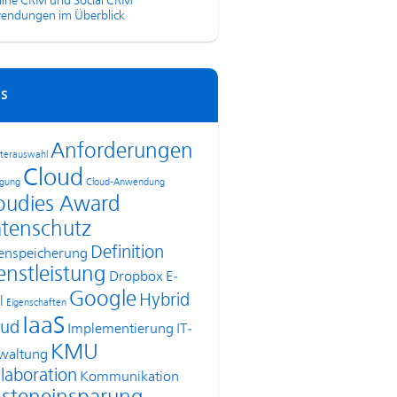
line CRM und Social CRM
endungen im Überblick
s
Anforderungen
terauswahl
Cloud
agung
Cloud-Anwendung
oudies Award
tenschutz
Definition
enspeicherung
enstleistung
Dropbox
E-
Google
Hybrid
l
Eigenschaften
IaaS
oud
Implementierung
IT-
KMU
waltung
laboration
Kommunikation