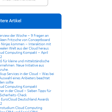
tere Artikel
terview der Woche – 9 Fragen an
leen Fritzsche von Conceptboard
 Ninjas kommen – Interaktion mit
realen Welt aus der Cloud heraus
oud Computing Kompakt – April
2
S für kleine und mittelständische
rnehmen. Neue Initiative aus
sruhe.
kup Services in der Cloud – Was bei
Auswahl eines Anbieters beachtet
en sollte
oud Computing Kompakt
her in der Cloud – Sieben Tipps für
Sicherheits-Check
e EuroCloud Deutschland Awards
2
rnstudium Cloud Computing