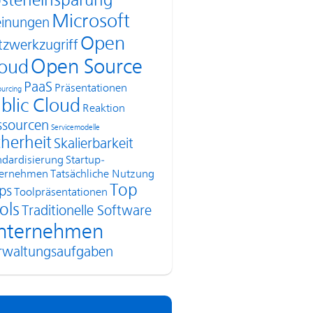
steneinsparung
Microsoft
inungen
Open
tzwerkzugriff
Open Source
oud
PaaS
Präsentationen
urcing
blic Cloud
Reaktion
ssourcen
Servicemodelle
cherheit
Skalierbarkeit
ndardisierung
Startup-
ernehmen
Tatsächliche Nutzung
Top
ps
Toolpräsentationen
ols
Traditionelle Software
nternehmen
rwaltungsaufgaben