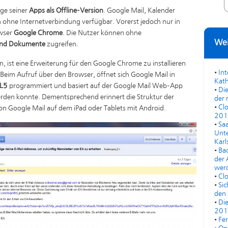
ige seiner
Apps als Offline-Version
. Google Mail, Kalender
h ohne Internetverbindung verfügbar. Vorerst jedoch nur in
wser
Google Chrome
. Die Nutzer können ohne
Wei
 und Dokumente
zugreifen.
, ist eine Erweiterung für den Google Chrome zu installieren
•
In
eim Aufruf über den Browser, öffnet sich Google Mail in
Kath
L5
programmiert und basiert auf der Google Mail Web-App
•
Die
 werden konnte. Dementsprechend erinnert die Struktur der
der 
•
Cl
von Google Mail auf dem iPad oder Tablets mit Android.
201
•
Saa
Unte
Karl
•
Bac
der 
werd
•
Cl
•
Sic
den 
•
Di
201
•
Fe