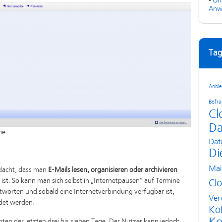
•
On
Anw
Tag
Anbie
Befr
Cl
Da
me
Dat
Di
Mai
edacht, dass man
E-Mails lesen, organisieren oder archivieren
ist. So kann man sich selbst in „Internetpausen“ auf Termine
Cl
tworten und sobald eine Internetverbindung verfügbar ist,
Ver
ndet werden.
Kol
hten der letzten drei bis sieben Tage. Der Nutzer kann jedoch