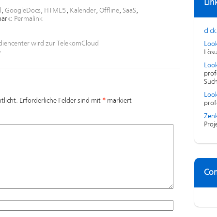
Lin
l
,
GoogleDocs
,
HTML5
,
Kalender
,
Offline
,
SaaS
,
ark:
Permalink
click
iencenter wird zur TelekomCloud
Loo
»
Lösu
Look
prof
Suc
Look
tlicht.
Erforderliche Felder sind mit
*
markiert
prof
Zenk
Proj
Co