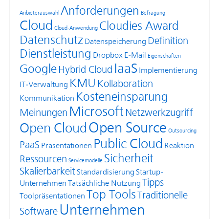
Anforderungen
Anbieterauswahl
Befragung
Cloud
Cloudies Award
Cloud-Anwendung
Datenschutz
Definition
Datenspeicherung
Dienstleistung
Dropbox
E-Mail
Eigenschaften
IaaS
Google
Hybrid Cloud
Implementierung
KMU
Kollaboration
IT-Verwaltung
Kosteneinsparung
Kommunikation
Microsoft
Meinungen
Netzwerkzugriff
Open Source
Open Cloud
Outsourcing
Public Cloud
PaaS
Präsentationen
Reaktion
Sicherheit
Ressourcen
Servicemodelle
Skalierbarkeit
Standardisierung
Startup-
Tipps
Unternehmen
Tatsächliche Nutzung
Top Tools
Traditionelle
Toolpräsentationen
Unternehmen
Software