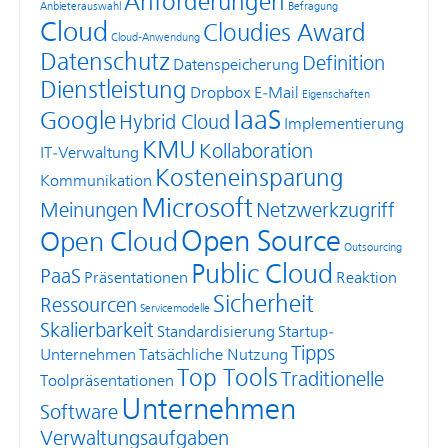
Anforderungen
Anbieterauswahl
Befragung
Cloud
Cloudies Award
Cloud-Anwendung
Datenschutz
Definition
Datenspeicherung
Dienstleistung
Dropbox
E-Mail
Eigenschaften
IaaS
Google
Hybrid Cloud
Implementierung
KMU
Kollaboration
IT-Verwaltung
Kosteneinsparung
Kommunikation
Microsoft
Meinungen
Netzwerkzugriff
Open Source
Open Cloud
Outsourcing
Public Cloud
PaaS
Präsentationen
Reaktion
Sicherheit
Ressourcen
Servicemodelle
Skalierbarkeit
Standardisierung
Startup-
Tipps
Unternehmen
Tatsächliche Nutzung
Top Tools
Traditionelle
Toolpräsentationen
Unternehmen
Software
Verwaltungsaufgaben