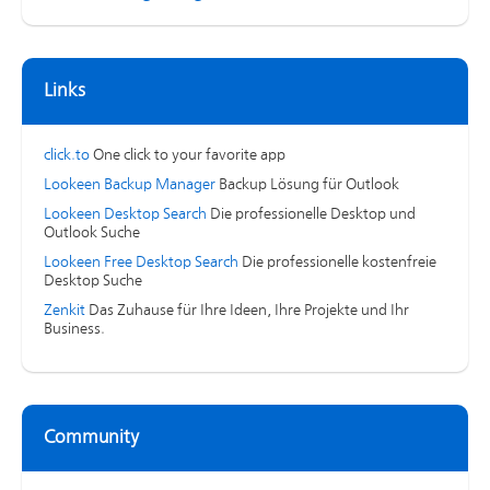
Links
click.to
One click to your favorite app
Lookeen Backup Manager
Backup Lösung für Outlook
Lookeen Desktop Search
Die professionelle Desktop und
Outlook Suche
Lookeen Free Desktop Search
Die professionelle kostenfreie
Desktop Suche
Zenkit
Das Zuhause für Ihre Ideen, Ihre Projekte und Ihr
Business.
Community