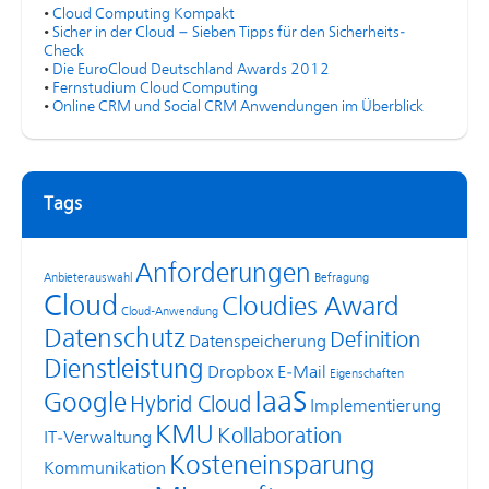
•
Cloud Computing Kompakt
•
Sicher in der Cloud – Sieben Tipps für den Sicherheits-
Check
•
Die EuroCloud Deutschland Awards 2012
•
Fernstudium Cloud Computing
•
Online CRM und Social CRM Anwendungen im Überblick
Tags
Anforderungen
Anbieterauswahl
Befragung
Cloud
Cloudies Award
Cloud-Anwendung
Datenschutz
Definition
Datenspeicherung
Dienstleistung
Dropbox
E-Mail
Eigenschaften
IaaS
Google
Hybrid Cloud
Implementierung
KMU
Kollaboration
IT-Verwaltung
Kosteneinsparung
Kommunikation