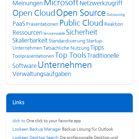
Microsoft
Meinungen
Netzwerkzugriff
Open Source
Open Cloud
Outsourcing
Public Cloud
PaaS
Präsentationen
Reaktion
Sicherheit
Ressourcen
Servicemodelle
Skalierbarkeit
Standardisierung
Startup-
Tipps
Unternehmen
Tatsächliche Nutzung
Top Tools
Traditionelle
Toolpräsentationen
Unternehmen
Software
Verwaltungsaufgaben
Links
click.to
One click to your favorite app
Lookeen Backup Manager
Backup Lösung für Outlook
Lookeen Desktop Search
Die professionelle Desktop und