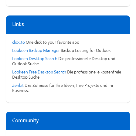
Links
click.to
One click to your favorite app
Lookeen Backup Manager
Backup Lösung für Outlook
Lookeen Desktop Search
Die professionelle Desktop und
Outlook Suche
Lookeen Free Desktop Search
Die professionelle kostenfreie
Desktop Suche
Zenkit
Das Zuhause für Ihre Ideen, Ihre Projekte und Ihr
Business.
Community