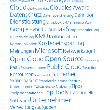
Anforderungen
Anbieterauswahl
Befragung
Cloud
Cloudies Award
Cloud-Anwendung
Datenschutz
Definition
Datenspeicherung
Dienstleistung
Dropbox
E-Mail
Eigenschaften
IaaS
Google
Hybrid Cloud
Implementierung
KMU
Kollaboration
IT-Verwaltung
Kosteneinsparung
Kommunikation
Microsoft
Meinungen
Netzwerkzugriff
Open Source
Open Cloud
Outsourcing
Public Cloud
PaaS
Präsentationen
Reaktion
Sicherheit
Ressourcen
Servicemodelle
Skalierbarkeit
Standardisierung
Startup-
Tipps
Unternehmen
Tatsächliche Nutzung
Top Tools
Traditionelle
Toolpräsentationen
Unternehmen
Software
Verwaltungsaufgaben