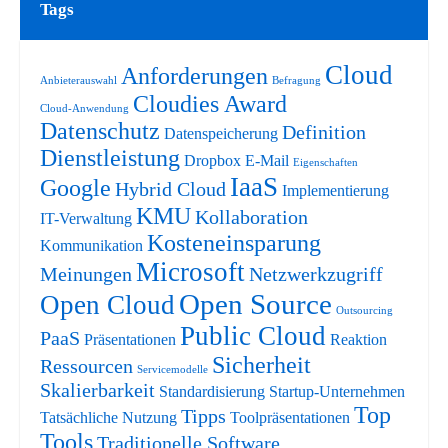
Tags
Cloud
Anforderungen
Anbieterauswahl
Befragung
Cloudies Award
Cloud-Anwendung
Datenschutz
Definition
Datenspeicherung
Dienstleistung
Dropbox
E-Mail
Eigenschaften
IaaS
Google
Hybrid Cloud
Implementierung
KMU
Kollaboration
IT-Verwaltung
Kosteneinsparung
Kommunikation
Microsoft
Meinungen
Netzwerkzugriff
Open Source
Open Cloud
Outsourcing
Public Cloud
PaaS
Präsentationen
Reaktion
Sicherheit
Ressourcen
Servicemodelle
Skalierbarkeit
Standardisierung
Startup-Unternehmen
Top
Tipps
Tatsächliche Nutzung
Toolpräsentationen
Tools
Traditionelle Software