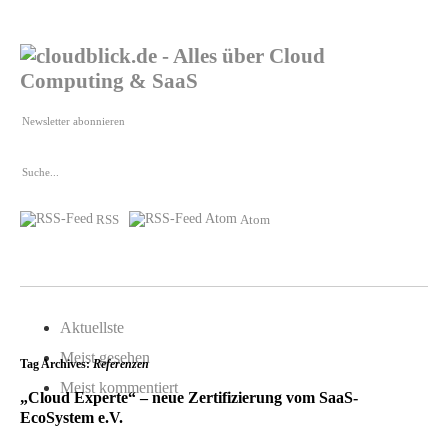
RSS
Atom
Aktuellste
Meist gesehen
Tag Archives:
Referenzen
Meist kommentiert
„Cloud Experte“ – neue Zertifizierung vom SaaS-
EcoSystem e.V.