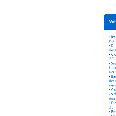
Wei
•
In
Kath
•
Die
der 
•
Cl
201
•
Saa
Unte
Karl
•
Bac
der 
werd
•
Cl
•
Sic
den 
•
Di
201
•
Fe