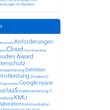
line CRM und Social CRM
endungen im Überblick
s
Anforderungen
terauswahl
Cloud
agung
Cloud-Anwendung
oudies Award
tenschutz
Definition
enspeicherung
enstleistung
Dropbox
E-
Google
Hybrid
l
Eigenschaften
IaaS
oud
Implementierung
IT-
KMU
waltung
laboration
Kommunikation