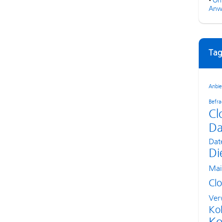
•
On
Anw
Tag
Anbie
Befr
Cl
Da
Dat
Di
Mai
Cl
Ver
Kol