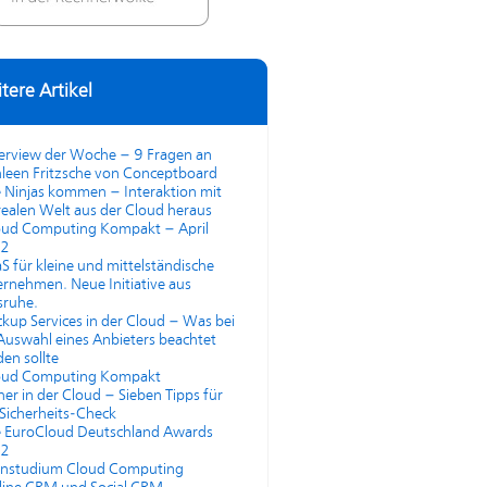
tere Artikel
terview der Woche – 9 Fragen an
leen Fritzsche von Conceptboard
 Ninjas kommen – Interaktion mit
realen Welt aus der Cloud heraus
oud Computing Kompakt – April
2
S für kleine und mittelständische
rnehmen. Neue Initiative aus
sruhe.
kup Services in der Cloud – Was bei
Auswahl eines Anbieters beachtet
en sollte
oud Computing Kompakt
her in der Cloud – Sieben Tipps für
Sicherheits-Check
e EuroCloud Deutschland Awards
2
rnstudium Cloud Computing