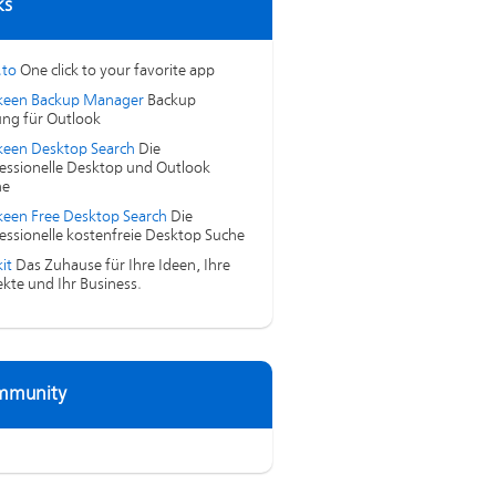
ks
.to
One click to your favorite app
keen Backup Manager
Backup
ng für Outlook
een Desktop Search
Die
essionelle Desktop und Outlook
he
een Free Desktop Search
Die
essionelle kostenfreie Desktop Suche
it
Das Zuhause für Ihre Ideen, Ihre
ekte und Ihr Business.
mmunity