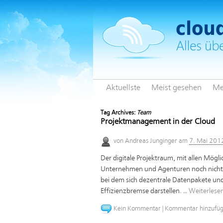
Aktuellste
Meist gesehen
Me
Tag Archives:
Team
Projektmanagement in der Cloud
von
Andreas Junginger
am
7. Mai 201
Der digitale Projektraum, mit allen Möglic
Unternehmen und Agenturen noch nicht v
bei dem sich dezentrale Datenpakete un
Effizienzbremse darstellen. …
Weiterlese
Kein Kommentar
|
Kommentar hinzufü