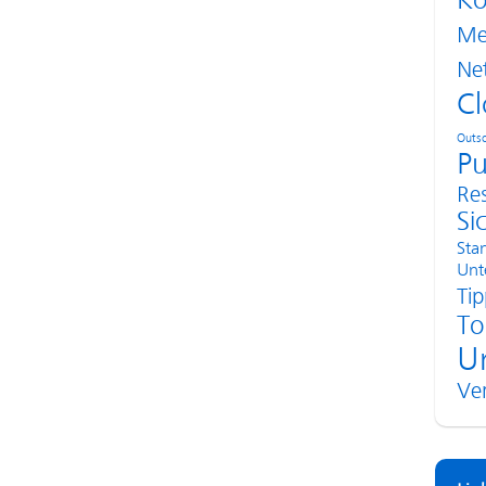
Ko
Me
Ne
Cl
Outso
Pu
Re
Si
Sta
Unt
Tip
To
U
Ve