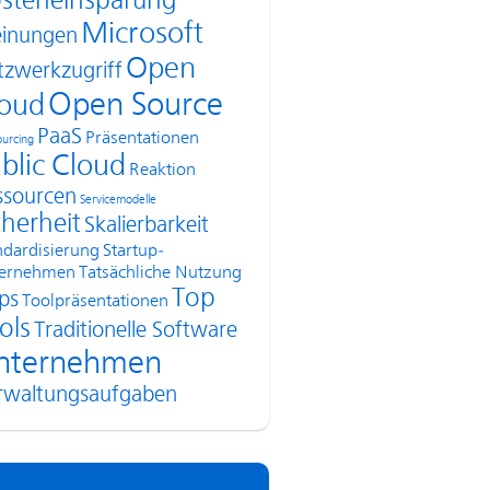
steneinsparung
Microsoft
inungen
Open
tzwerkzugriff
Open Source
oud
PaaS
Präsentationen
urcing
blic Cloud
Reaktion
ssourcen
Servicemodelle
cherheit
Skalierbarkeit
ndardisierung
Startup-
ernehmen
Tatsächliche Nutzung
Top
ps
Toolpräsentationen
ols
Traditionelle Software
nternehmen
rwaltungsaufgaben