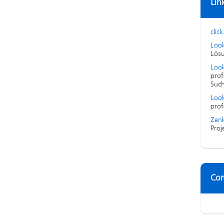
Lin
click
Loo
Lösu
Look
prof
Suc
Look
prof
Zenk
Proj
Co