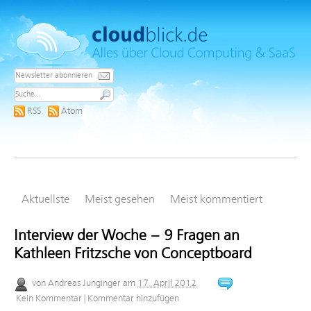
RSS
Atom
Aktuellste
Meist gesehen
Meist kommentiert
Interview der Woche – 9 Fragen an
Kathleen Fritzsche von Conceptboard
von
Andreas Junginger
am
17. April 2012
Kein Kommentar
|
Kommentar hinzufügen