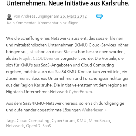
Unternehmen. Neue Initiative aus Karlsruhe.
von
Andreas Junginger
am
26. März 2012
Kein Kommentar
|
Kommentar hinzufügen
Wie die Schaffung eines Netzwerks aussieht, das speziell kleinen
und mittelständischen Unternehmen (KMU) Cloud-Services näher
bringen soll, ist schon an dieser Stelle schon beschrieben worden,
als das
Projekt CLOUDwerker
vorgestellt wurde. Die Vorteile, die
sich für KMU’s aus SaaS-Angeboten und Cloud Computing
ergeben, möchte auch das SaaS4KMU-Konsortium vermitteln, ein
Zusammenschluss aus Unternehmen und Forschungseinrichtungen
aus der Region Karlsruhe. Die Initiative entstammt dem regionalen
Hightech.Unternehmer.Netzwerk
CyberForum
.
Aus dem SaaS4KMU-Netzwerk heraus, sollen sich durchgängige
und aufeinander abgestimmte Lösungen
Weiterlesen
»
Tags:
Cloud Computing
,
CyberForum
,
KMU
,
MimoSecco
,
Netzwerk
,
OpenID
,
SaaS