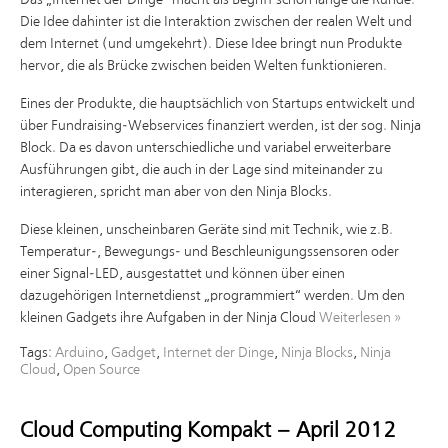
Das „Internet der Dinge“ macht als Begriff schon lange die Runde.
Die Idee dahinter ist die Interaktion zwischen der realen Welt und
dem Internet (und umgekehrt). Diese Idee bringt nun Produkte
hervor, die als Brücke zwischen beiden Welten funktionieren.
Eines der Produkte, die hauptsächlich von Startups entwickelt und
über Fundraising-Webservices finanziert werden, ist der sog. Ninja
Block. Da es davon unterschiedliche und variabel erweiterbare
Ausführungen gibt, die auch in der Lage sind miteinander zu
interagieren, spricht man aber von den Ninja Blocks.
Diese kleinen, unscheinbaren Geräte sind mit Technik, wie z.B.
Temperatur-, Bewegungs- und Beschleunigungssensoren oder
einer Signal-LED, ausgestattet und können über einen
dazugehörigen Internetdienst „programmiert“ werden. Um den
kleinen Gadgets ihre Aufgaben in der Ninja Cloud
Weiterlesen
»
Tags:
Arduino
,
Gadget
,
Internet der Dinge
,
Ninja Blocks
,
Ninja
Cloud
,
Open Source
Cloud Computing Kompakt – April 2012