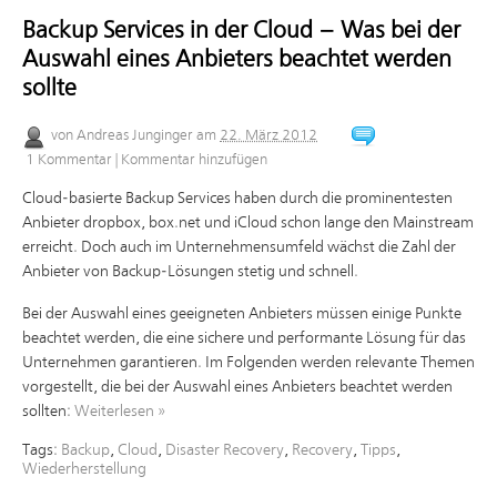
Backup Services in der Cloud – Was bei der
Auswahl eines Anbieters beachtet werden
sollte
von
Andreas Junginger
am
22. März 2012
1 Kommentar
|
Kommentar hinzufügen
Cloud-basierte Backup Services haben durch die prominentesten
Anbieter dropbox, box.net und iCloud schon lange den Mainstream
erreicht. Doch auch im Unternehmensumfeld wächst die Zahl der
Anbieter von Backup-Lösungen stetig und schnell.
Bei der Auswahl eines geeigneten Anbieters müssen einige Punkte
beachtet werden, die eine sichere und performante Lösung für das
Unternehmen garantieren. Im Folgenden werden relevante Themen
vorgestellt, die bei der Auswahl eines Anbieters beachtet werden
sollten:
Weiterlesen
»
Tags:
Backup
,
Cloud
,
Disaster Recovery
,
Recovery
,
Tipps
,
Wiederherstellung