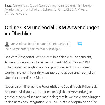
Tags:
Chromium
,
Cloud Computing
,
Fernstudium
,
Hamburger
Akademie für Fernstudien
,
Lehrgang
,
Office 365
,
VMware
,
Windows Azure
Online CRM und Social CRM Anwendungen
im Überblick
von
Andreas Junginger
am
28. Februar 2012
Kein Kommentar
|
Kommentar hinzufügen
Das Vergleichsportal
GetApp.com
hat sich die Mühe gemacht,
Anwendungen in den Bereichen Online CRM und Social CRM
miteinander zu vergleichen. Die gesammelten Informationen
wurden in einer Infografik visualisiert und geben einen schnellen
Überblick über diesen Markt.
Neben einem Blick auf die Popularität und Social Media Präsenz der
Anbieter, wird auch auf Kriterien bezüglich der Anwendungen
geschaut. So wird in einer Tabelle dargestellt, welche Anwendungen
in den Bereichen Integration, API und Trust die Ansprüche an eine